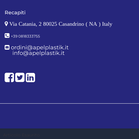
Recapiti
Via Catania, 2 80025 Casandrino ( NA ) Italy
+39 0818333755
ordini@apelplastik.it
info@apelplastik.it
Facebook
Twitter
LinkedIn
Powered by
Passepartout
Articolo Esaurito
Designed by Soft 2000 S.rl. - Partner Passepartout