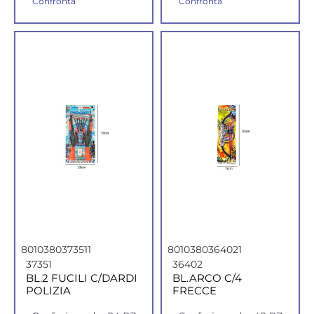
Confronta
Confronta
8010380373511
8010380364021
37351
36402
BL.2 FUCILI C/DARDI
BL.ARCO C/4
POLIZIA
FRECCE