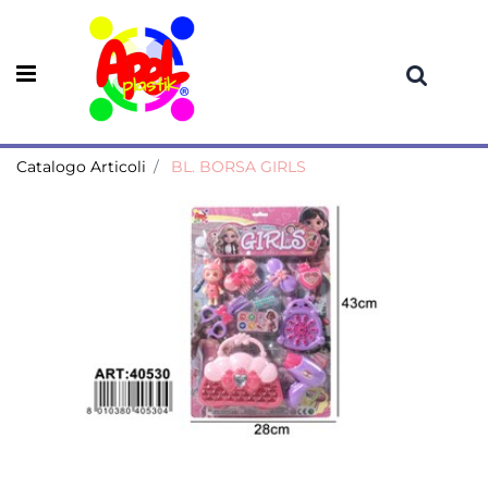
Open menu
Catalogo Articoli
BL. BORSA GIRLS