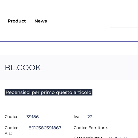
Product
News
BL.COOK
Recensisci per primo questo articolo
Codice:
39186
Iva:
22
Codice
8010380391867
Codice Fornitore:
Alt.: