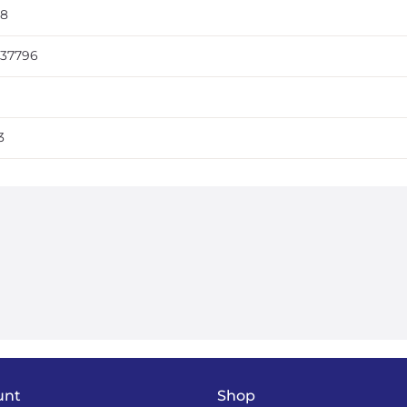
,8
,37796
1
3
unt
Shop