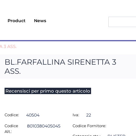
Product
News
 3 ASS.
BL.FARFALLINA SIRENETTA 3
ASS.
Recensisci per primo questo articolo
Codice:
40504
Iva:
22
Codice
8010380405045
Codice Fornitore:
Alt.: