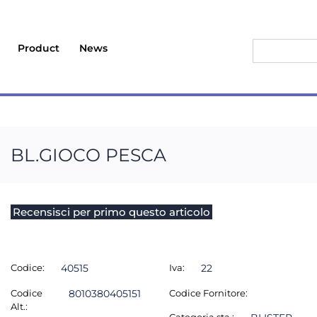
Product
News
BL.GIOCO PESCA
Recensisci per primo questo articolo
Codice:
40515
Iva:
22
Codice
8010380405151
Codice Fornitore:
Alt.: