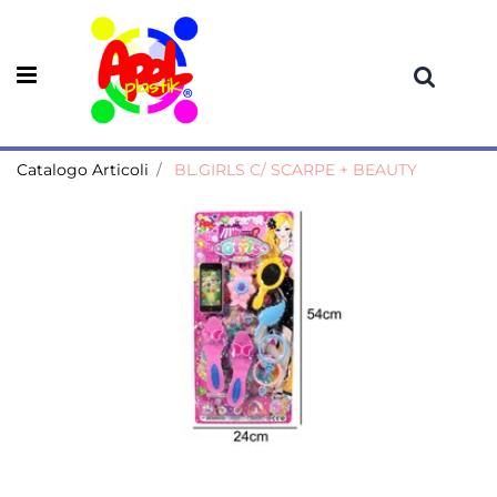
Open menu
Catalogo Articoli
BL.GIRLS C/ SCARPE + BEAUTY