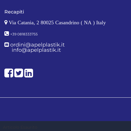
Recapiti
Via Catania, 2 80025 Casandrino ( NA ) Italy
+39 0818333755
ordini@apelplastik.it
info@apelplastik.it
Facebook
Twitter
LinkedIn
Powered by
Passepartout
Articolo Esaurito
Designed by Soft 2000 S.rl. - Partner Passepartout