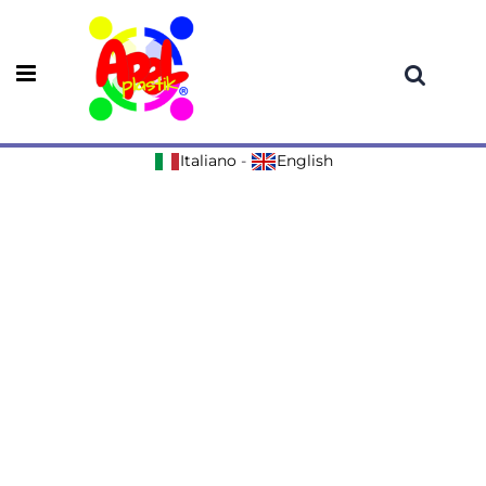
Open menu
Italiano
-
English