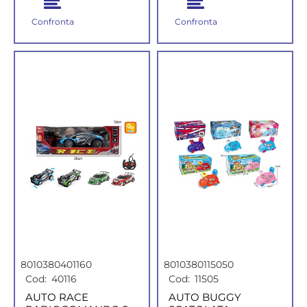
Confronta
Confronta
8010380401160
8010380115050
Cod:
40116
Cod:
11505
AUTO RACE
AUTO BUGGY