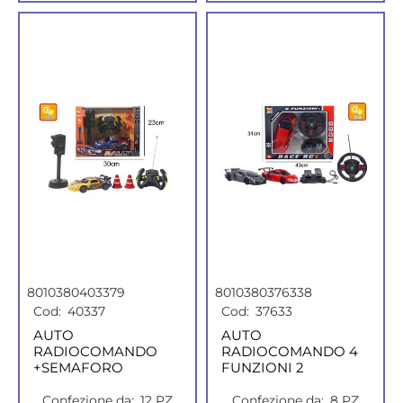
8010380403379
8010380376338
Cod:
40337
Cod:
37633
AUTO
AUTO
RADIOCOMANDO
RADIOCOMANDO 4
+SEMAFORO
FUNZIONI 2
Confezione da:
12 PZ
Confezione da:
8 PZ