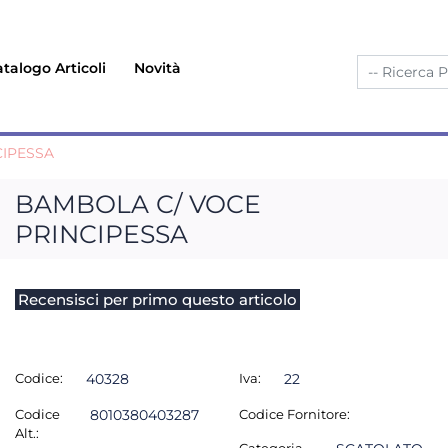
talogo Articoli
Novità
CIPESSA
BAMBOLA C/ VOCE
PRINCIPESSA
Recensisci per primo questo articolo
Codice:
40328
Iva:
22
Codice
8010380403287
Codice Fornitore:
Alt.: