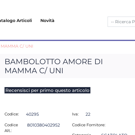
talogo Articoli
Novità
MAMMA C/ UNI
BAMBOLOTTO AMORE DI
MAMMA C/ UNI
Recensisci per primo questo articolo
Codice:
40295
Iva:
22
Codice
8010380402952
Codice Fornitore:
Alt.: