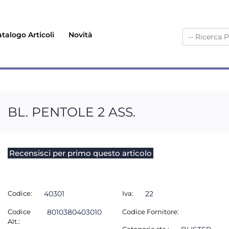
talogo Articoli
Novità
BL. PENTOLE 2 ASS.
Recensisci per primo questo articolo
Codice:
40301
Iva:
22
Codice
8010380403010
Codice Fornitore:
Alt.: