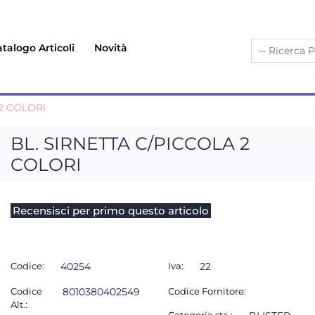
talogo Articoli
Novità
 2 COLORI
BL. SIRNETTA C/PICCOLA 2
COLORI
Recensisci per primo questo articolo
Codice:
40254
Iva:
22
Codice
8010380402549
Codice Fornitore:
Alt.: