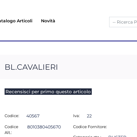
talogo Articoli
Novità
BL.CAVALIERI
Recensisci per primo questo articolo
Codice:
40567
Iva:
22
Codice
8010380405670
Codice Fornitore:
Alt.: