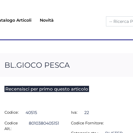
talogo Articoli
Novità
BL.GIOCO PESCA
Recensisci per primo questo articolo
Codice:
40515
Iva:
22
Codice
8010380405151
Codice Fornitore:
Alt.: