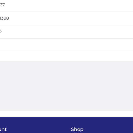
,37
,1388
0
unt
Shop