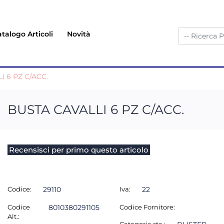
talogo Articoli
Novità
I 6 PZ C/ACC.
BUSTA CAVALLI 6 PZ C/ACC.
Recensisci per primo questo articolo
Codice:
29110
Iva:
22
Codice
8010380291105
Codice Fornitore:
Alt.: