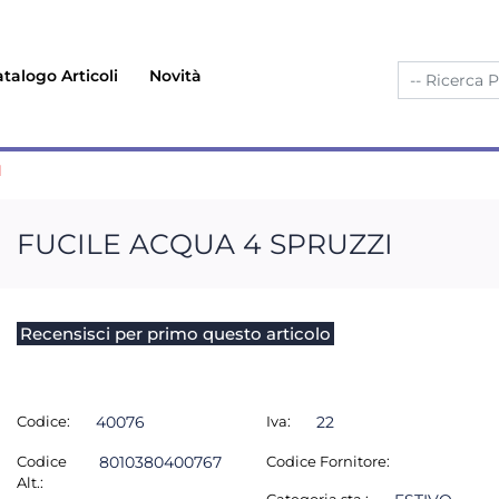
talogo Articoli
Novità
I
FUCILE ACQUA 4 SPRUZZI
Recensisci per primo questo articolo
Codice:
40076
Iva:
22
Codice
8010380400767
Codice Fornitore:
Alt.: