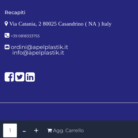
Recapiti
Via Catania, 2 80025 Casandrino ( NA ) Italy
+39 0818333755
ordini@apelplastik.it
info@apelplastik.it
Facebook
Twitter
LinkedIn
Quantità
Agg. Carrello
Powered by
Passepartout
Designed by Soft 2000 S.rl. - Partner Passepartout