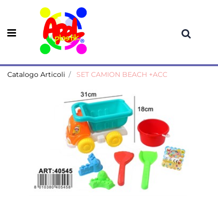
Open menu
Catalogo Articoli
SET CAMION BEACH +ACC