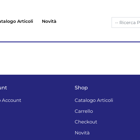
talogo Articoli
Novità
unt
Shop
 Account
Catalogo Articoli
Carrello
Checkout
Novità