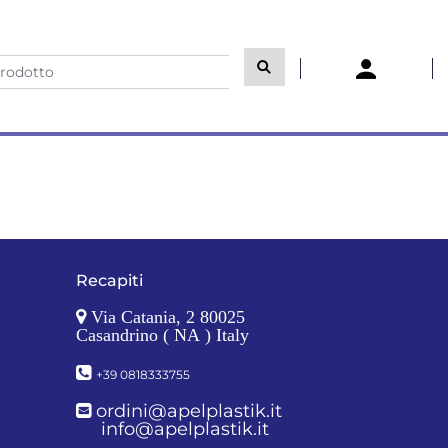
Recapiti
Via Catania, 2 80025
Casandrino ( NA ) Italy
+39 0818333755
ordini@apelplastik.it
info@apelplastik.it